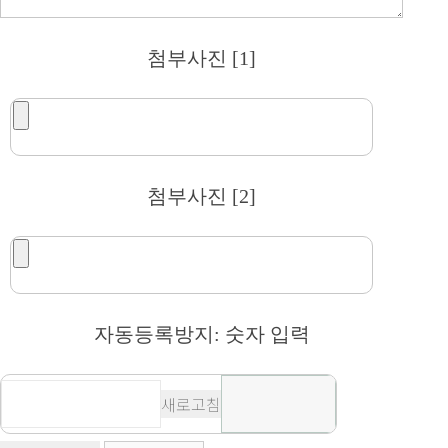
첨부사진 [1]
첨부사진 [2]
자동등록방지: 숫자 입력
새로고침