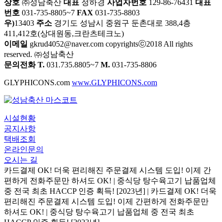
상호
㈜성남축산
대표
정하경
사업자번호
129-86-76431
대표
번호
031-735-8805~7
FAX
031-735-8803
우)
13403
주소
경기도 성남시 중원구 둔촌대로 388,4층
411,412호(상대원동,크란츠테크노)
이메일
gkrud4052@naver.com copyrightsⓒ2018 All rights
reserved. ㈜성남축산
문의전화 T.
031.735.8805~7
M.
031-735-8806
GLYPHICONS.com
www.GLYPHICONS.com
시설현황
공지사항
택배조회
온라인문의
오시는 길
카드결제 OK! 더욱 편리해진 주문결제 시스템 도입! 이제 간
편하게 전화주문만 하셔도 OK!
|
중식당 탕수육고기 납품업체
중 전국 최초 HACCP 인증 획득! [2023년]
|
카드결제 OK! 더욱
편리해진 주문결제 시스템 도입! 이제 간편하게 전화주문만
하셔도 OK!
|
중식당 탕수육고기 납품업체 중 전국 최초