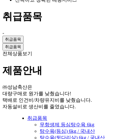
취급품목
-
취급품목
취급품목
전체상품보기
제품안내
㈜성남축산은
대량구매로 원가를 낮췄습니다!
택배로 인건비/차량유지비를 낮췄습니다.
자동설비로 생산비를 줄였습니다.
취급품목
무항생제 등심탕수육 6kg
탕수육(등심) 6kg / 국내산
탕수육(뒷다리살) 6kg / 국내산