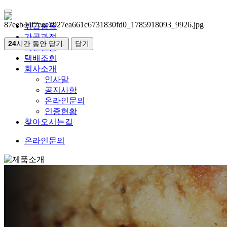
취급품목
가공과정
24
시간 동안 닫기.
닫기
시설현황
택배조회
회사소개
인사말
공지사항
온라인문의
인증현황
찾아오시는길
온라인문의